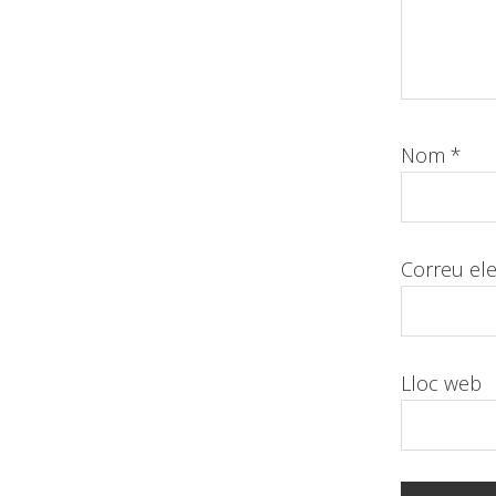
Nom
*
Correu el
Lloc web