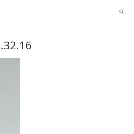
Searc
in
the
Web...
.32.16