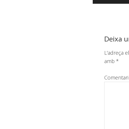
Reader
Interact
Deixa u
L'adreça e
amb
*
Comentar