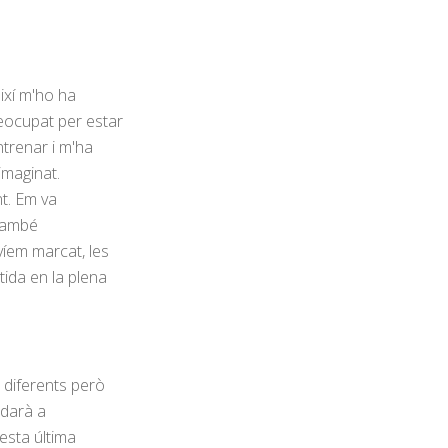
ixí m'ho ha
eocupat per estar
ntrenar i m'ha
imaginat.
t. Em va
 també
víem marcat, les
tida en la plena
 diferents però
udarà a
esta última