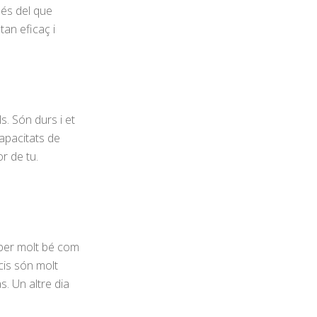
és del que
tan eficaç i
s. Són durs i et
capacitats de
r de tu.
aber molt bé com
icis són molt
s. Un altre dia