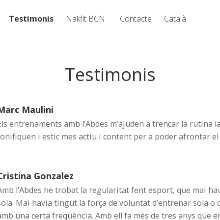
Testimonis
Nakfit BCN
Contacte
Català
Testimonis
Marc Maulini
Els entrenaments amb l’Abdes m’ajuden a trencar la rutina l
tonifiquen i estic mes actiu i content per a poder afrontar el 
Cristina Gonzalez
Amb l’Abdes he trobat la regularitat fent esport, que mai ha
sola. Mai havia tingut la força de voluntat d’entrenar sola o
amb una certa freqüència. Amb ell fa més de tres anys que 