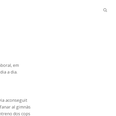
Searc
in
the
Web...
aboral, em
dia a dia.
via aconseguit
 d’anar al gimnàs
entreno dos cops