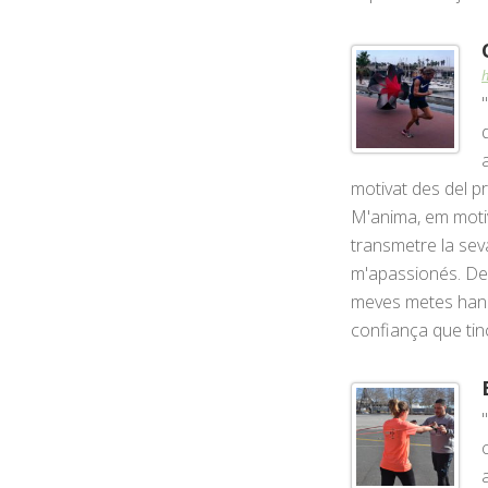
motivat des del pr
M'anima, em motiv
transmetre la sev
m'apassionés. Des
meves metes han e
confiança que tinc 