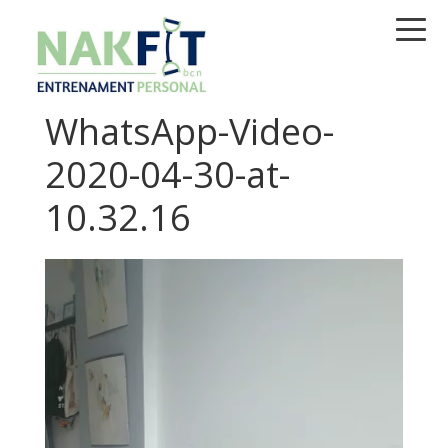
Saltar
Saltar
Saltar
a
al
a
la
contenido
la
navegación
principal
barra
WhatsApp-Video-
principal
lateral
principal
2020-04-30-at-
10.32.16
Reproductor
de
vídeo