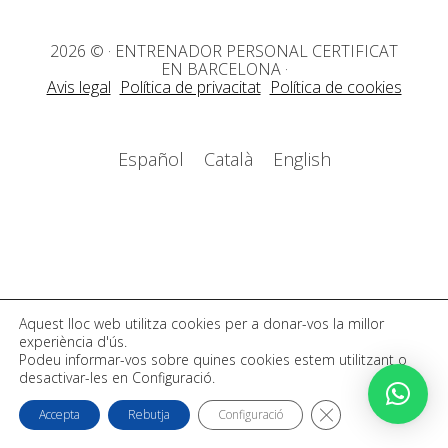
2026 © · ENTRENADOR PERSONAL CERTIFICAT
EN BARCELONA
·
Avis legal
Política de privacitat
Política de cookies
Español
Català
English
Aquest lloc web utilitza cookies per a donar-vos la millor
experiència d'ús.
Podeu informar-vos sobre quines cookies estem utilitzant o
desactivar-les en Configuració.
TANCA EL BÀNER D
Accepta
Rebutja
Configuració