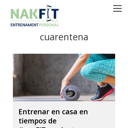
Saltar
Saltar
Saltar
a
al
a
la
contenido
la
navegación
principal
barra
cuarentena
principal
lateral
principal
Entrenar en casa en
tiempos de