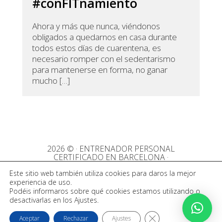
#conFITnamiento
Ahora y más que nunca, viéndonos
obligados a quedarnos en casa durante
todos estos días de cuarentena, es
necesario romper con el sedentarismo
para mantenerse en forma, no ganar
mucho […]
2026 © · ENTRENADOR PERSONAL
CERTIFICADO EN BARCELONA
·
Aviso legal
Política de privacidad
Política de cookies
Este sitio web también utiliza cookies para daros la mejor
experiencia de uso.
Podéis informaros sobre qué cookies estamos utilizando o
desactivarlas en los Ajustes.
Español
CERRAR EL BANNER D
Aceptar
Rechazar
Ajustes