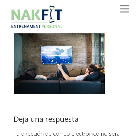
Saltar
Saltar
Saltar
a
al
a
la
contenido
la
navegación
principal
barra
principal
lateral
principal
Interacciones
Deja una respuesta
con
Tu dirección de correo electrónico no será